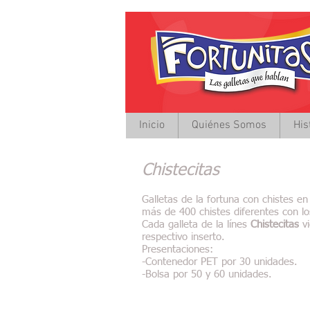
Inicio
Quiénes Somos
His
Chistecitas
Galletas de la fortuna con chistes e
más de 400 chistes diferentes con lo
Cada galleta de la línes
Chistecitas
vi
respectivo inserto.
Presentaciones:
-Contenedor PET por 30 unidades.
-Bolsa por 50 y 60 unidades.