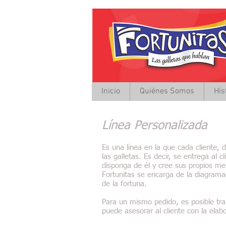
Inicio
Quiénes Somos
His
Línea Personalizada
Es una línea en la que cada cliente,
las galletas. Es decir, se entrega al 
disponga de él y cree sus propios me
Fortunitas se encarga de la diagramac
de la fortuna.
Para un mismo pedido, es posible tra
puede asesorar al cliente con la elabo